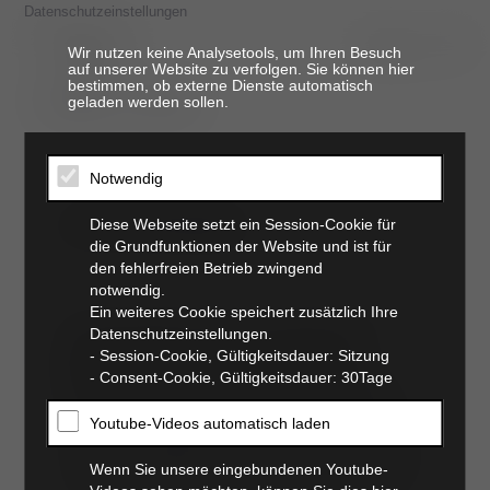
Datenschutzeinstellungen
Wir nutzen keine Analysetools, um Ihren Besuch
auf unserer Website zu verfolgen. Sie können hier
bestimmen, ob externe Dienste automatisch
t. 06821 17 94 94
geladen werden sollen.
Notwendig
arthroskopie
Diese Webseite setzt ein Session-Cookie für
die Grundfunktionen der Website und ist für
den fehlerfreien Betrieb zwingend
notwendig.
Ein weiteres Cookie speichert zusätzlich Ihre
Die Arthroskopie ist eine minimalinvasive
Datenschutzeinstellungen.
Operationsmethode, die vor allem bei
- Session-Cookie, Gültigkeitsdauer: Sitzung
degenerativen Gelenkserkrankungen
(zum
- Consent-Cookie, Gültigkeitsdauer: 30Tage
Beispiel Ellbogendysplasie)
eingesetzt wird
.
Degenerative Gelenkserkrankungen treten oft
Youtube-Videos automatisch laden
bereits im jugendlichen Alter auf und führen zu
schweren Arthrosen und Knorpelschäden. Dies
Wenn Sie unsere eingebundenen Youtube-
hat häufig lebenslange Schmerzen zur Folge.