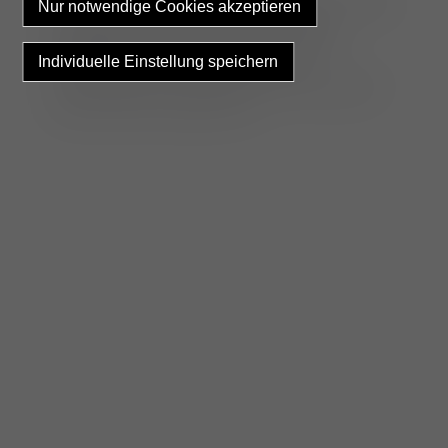
In vielen Fällen kann zudem eine sehr schnelle
postoperative Besserung der Lahmheit
beobachtet werden, da durch die starke
Spülung des Gelenks während des
arthroskopischen Eingriffs die Entzündung im
Gelenk stark verringert wird.