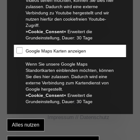
Videos sehen möchten, können Sie dies hier
zulassen. Dadurch wird eine externe
Daher sollten diese Erkrankungen möglichst
Verbindung zu Youtube hergestellt und wir
frühzeitig erkannt werden. Oft ist die
nutzen hierfür den cookiefreien Youtube-
Arthroskopie eine zu den radiologischen
Zugriff.
»Cookie_Consent«
Erweitert die
Verfahren wertvolle diagnostische Ergänzung.
Grundeinstellung, Dauer: 30 Tage
Das Gelenk selbst wird durch die
diagnostische Arthroskopie fast nicht
Google Maps Karten anzeigen
beeinträchtigt. Der chirurgische Eingriff im
Gelenk kann ebenfalls arthroskopisch erfolgen.
Wenn Sie unsere Google Maps
Dabei werden nur kleine Einstiche
Standortkarten einblenden möchten, können
durchgeführt, die eine Operation mit Hilfe
Sie dies hier zulassen. Dadurch wird eine
feiner Instrumente erlauben.
externe Verbindung zum Kartendienst von
Arthroskopisch operierte Patienten zeigen
Google hergestellt.
deutlich geringere postoperative Schmerzen,
»Cookie_Consent«
Erweitert die
zudem kommt es - im Gegensatz zur
Grundeinstellung, Dauer: 30 Tage
Operation mit Eröffnung des Gelenks - zu einer
geringeren Schädigung des Knorpels, wodurch
Impressum
//
Datenschutz
die weitere Arthrosebildung erheblich reduziert
wird.