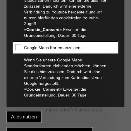
Videos sehen möchten, können Sie dies hier
Stoßdämpfer zwischen Ober- und
zulassen. Dadurch wird eine externe
Unterschenkel dienen die Menisken.
Verbindung zu Youtube hergestellt und wir
nutzen hierfür den cookiefreien Youtube-
Zugriff.
Ursachen für die Ruptur des vorderen
»Cookie_Consent«
Erweitert die
Grundeinstellung, Dauer: 30 Tage
Kreuzbandes beim Hund
Biomechanisch sind Hund und Mensch nicht
Google Maps Karten anzeigen
vergleichbar. Im Gegensatz zum Menschen,
dessen Kreuzband ohne sichtbare Vorschäden
Wenn Sie unsere Google Maps
durch ein Trauma oder durch mechanische
Standortkarten einblenden möchten, können
Überlastung zerreißt, weisen gerissene
Sie dies hier zulassen. Dadurch wird eine
Kreuzbänder beim Hund Besonderheiten auf.
externe Verbindung zum Kartendienst von
Google hergestellt.
Wissenschaftlichen Untersuchungen ergaben,
»Cookie_Consent«
Erweitert die
dass in fast allen Fällen bereits vor dem
Grundeinstellung, Dauer: 30 Tage
Durchriss des Bandes Anteile geschädigt oder
Teile gerissen waren. Entscheidende Kriterien
für das Erleiden eines Kreuzbandrisses beim
Impressum
//
Datenschutz
Hund scheinen die Rasse und das individuelle
Körpergewicht des Tieres zu sein. Bestimmte
Rassen, wie zum Beispiel Rottweiler, Labrador