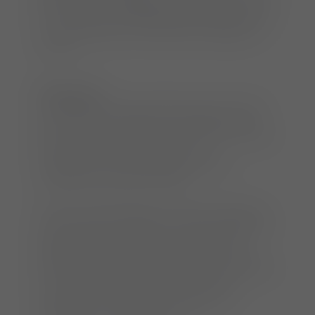
MRT auch ein Teilabriss erkannt werden. Auch
eine mögliche Schädigung der Menisken kann
vor einer Operation mittels MRT festgestellt
werden.
Behandlung
Unbehandelte Kreuzbandrisse führen binnen
kurzer Zeit zu Arthrosen im betroffenen Knie.
Ein normales, schmerzfreies Laufen ist für den
Patienten nicht mehr möglich. Zur
chirurgischen Versorgung sind diverse
Operationsmethoden etabliert.
Die TPLO (Tibial Plateau Leveling Osteotomy
nach Slocum) ist dabei eine der am häufigsten
angewendeten Techniken, die sehr gute
Erfolge erzielt. Die Technik der TPLO kommt
bei Hunden aller Größen zum Einsatz. Das Ziel
ist die Verschiebekraft im Kniegelenk zu
neutralisieren. Daneben werden - falls
vorhanden - auch Meniskus- und