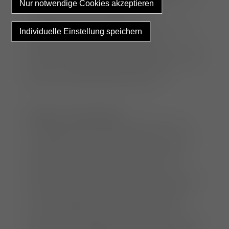
oder Neufundländer, zeigen wesentlich
häufiger einen Kreuzbandriss als
beispielsweise der Schäferhund oder Dackel.
Dennoch kommt die Erkrankung bei
sämtlichen Hunderassen und - größen vor. Tritt
bei einem Tier ein Kreuzbandriss auf, so wird in
60-70 % der Fälle das zweite Knie den
gleichen Krankheitsverlauf nehmen.
Diagnose „Kreuzbandriss“
Durch den Riss des Kreuzbandes kann ein
Zurückgleiten des Oberschenkels nicht mehr
verhindert werden und es zeigt sich das so
genannte „Schubladenphänomen“. Hierbei
kann der Unterschenkel bei Fixation des
Oberschenkels nach vorne geschoben werden.
Ein positives Schubladenphänomen beweist
einen Kreuzbandriss. Ist ein Kreuzbandriss
nicht vollständig und die Diagnose damit
klinisch nicht eindeutig zu stellen, kann mittels