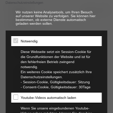
Datenschutzeinstellungen
Wir nutzen keine Analysetools, um Ihren Besuch
auf unserer Website zu verfolgen. Sie können hier
bestimmen, ob externe Dienste automatisch
t. 06821 17 94 94
geladen werden sollen.
Notwendig
tplo/kreuzband op
Diese Webseite setzt ein Session-Cookie für
die Grundfunktionen der Website und ist für
den fehlerfreien Betrieb zwingend
notwendig.
Anatomische Grundlagen
Ein weiteres Cookie speichert zusätzlich Ihre
Das Knie ist ein Scharniergelenk. Es wird aus
Datenschutzeinstellungen.
Tibia (Schienbein), Fibula (Wadenbein), Femur
- Session-Cookie, Gültigkeitsdauer: Sitzung
(Oberschenkel) und Patella (Kniescheibe)
- Consent-Cookie, Gültigkeitsdauer: 30Tage
gebildet. Seitlich geführt wird das Gelenk
durch zwei Seitenbänder. Die Kreuzbänder
Youtube-Videos automatisch laden
stabilisieren den Rotationspunkt von Ober- und
Unterschenkel, indem sie ein Vorwärtsgleiten
Wenn Sie unsere eingebundenen Youtube-
des Unterschenkels verhindern. Als