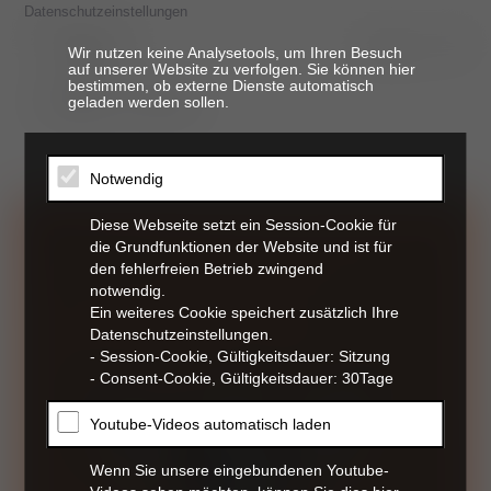
Datenschutzeinstellungen
Wir nutzen keine Analysetools, um Ihren Besuch
auf unserer Website zu verfolgen. Sie können hier
bestimmen, ob externe Dienste automatisch
t. 06821 17 94 94
geladen werden sollen.
Notwendig
Diese Webseite setzt ein Session-Cookie für
die Grundfunktionen der Website und ist für
den fehlerfreien Betrieb zwingend
notwendig.
Ein weiteres Cookie speichert zusätzlich Ihre
Datenschutzeinstellungen.
- Session-Cookie, Gültigkeitsdauer: Sitzung
- Consent-Cookie, Gültigkeitsdauer: 30Tage
Youtube-Videos automatisch laden
Wenn Sie unsere eingebundenen Youtube-