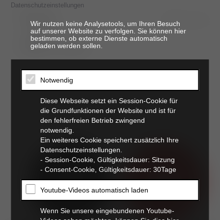
Datenschutzeinstellungen
Wir nutzen keine Analysetools, um Ihren Besuch
auf unserer Website zu verfolgen. Sie können hier
bestimmen, ob externe Dienste automatisch
t. 06821 17 94 94
geladen werden sollen.
Notwendig
Diese Webseite setzt ein Session-Cookie für
die Grundfunktionen der Website und ist für
den fehlerfreien Betrieb zwingend
notwendig.
Ein weiteres Cookie speichert zusätzlich Ihre
Datenschutzeinstellungen.
- Session-Cookie, Gültigkeitsdauer: Sitzung
notfall
online
- Consent-Cookie, Gültigkeitsdauer: 30Tage
und
termin
station
buchung
Youtube-Videos automatisch laden
Wenn Sie unsere eingebundenen Youtube-