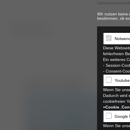
Datenschutzeinstel
Wir nutzen keine 
bestimmen, ob ex
t. 06821 17 94 94
Notwend
Diese Webseite
fehlerfreien B
Ein weiteres C
- Session-Cook
- Consent-Cook
Youtube
service der TKE
Wenn Sie unse
Dadurch wird e
cookiefreien Y
»Cookie_Con
Google 
Wenn Sie unse