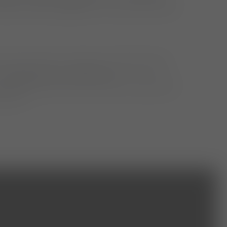
rüber hinaus engagieren wir uns auch für alle
nter dem Namen "Deutsche Tierärzteschaft"
mbenannt. In ihr sind alle 17
e zurzeit etwas mehr als 40.000 Tierärztinnen
nisiert.