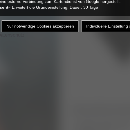
ine externe Verbindung zum Kartendienst von Google hergestellt.
sent«
Erweitert die Grundeinstellung, Dauer: 30 Tage
atenschutz
informationsmat
Rehaplan Fixateur exter
Rehaplan Patellaluxatio