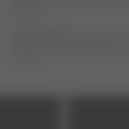
möglich wieder zu seinem Halter zurückzubringen. Da
anderen Tiere in Not.
Externer Link …
Bundestierärztekammer e.V.
Die Bundestierärztekammer e. V. (BTK) wurde 1954 u
gegründet und 1994 in "Bundestierärztekammer e.V." u
Landes-/Tierärztekammern Mitglied und über diese di
und Tierärzte in der Bundesrepublik Deutschland orga
Externer Link …