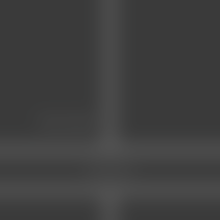
das team
service