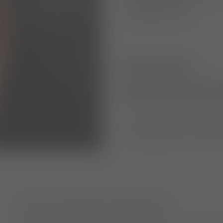
Rehaplan PGR
Rehaplan TPLO
fragebogen
Die folgende Dokumente
ausfüllen und uns per E
Fragebogen für Hautpat
Fragebogen für die Gas
Verbund unabhängiger Kleintierkliniken