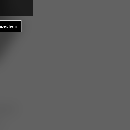
erial
ne
n