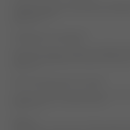
Arbeitgeberverbund, der die Interessen von privaten u
Tiergesundheitszentren und auf klinikniveau arbeiten
Deutschland vertritt.
Externer Link …
Tierärztekammer des Saarlandes
Unsere Seiten sind für Tierbesitzer und Tierärzte gem
Sie finden hier Adressen, Termine, Informationen zu
Notdienst der saarländischen Tierärzte und vieles me
Externer Link …
AGILA Tierversicherung für Hund & Katze
Die AGILA Haustierversicherung bietet Schutz vor hoh
Ansprüchen Dritter aus Haftpflichtschäden.
Externer Link …
TASSO e.V.
Zum Schutz von Tieren setzt sich TASSO engagiert daf