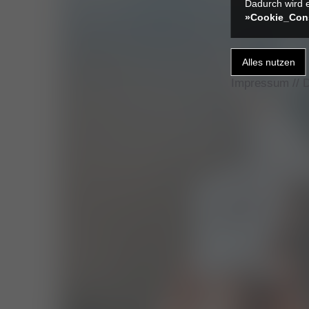
Dadurch wird e
»Cookie_Con
Impressum
//
D