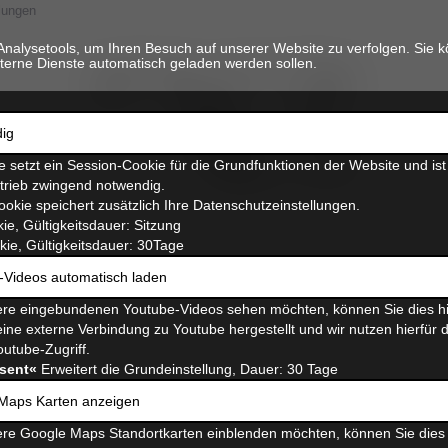
lungen
Analysetools, um Ihren Besuch auf unserer Website zu verfolgen. Sie k
terne Dienste automatisch geladen werden sollen.
ig
 setzt ein Session-Cookie für die Grundfunktionen der Website und ist
etrieb zwingend notwendig.
ookie speichert zusätzlich Ihre Datenschutzeinstellungen.
ie, Gültigkeitsdauer: Sitzung
ie, Gültigkeitsdauer: 30Tage
-Videos automatisch laden
re eingebundenen Youtube-Videos sehen möchten, können Sie dies hi
ine externe Verbindung zu Youtube hergestellt und wir nutzen hierfür 
outube-Zugriff.
sent«
Erweitert die Grundeinstellung, Dauer: 30 Tage
Maps Karten anzeigen
erklinik elversberg
re Google Maps Standortkarten einblenden möchten, können Sie dies 