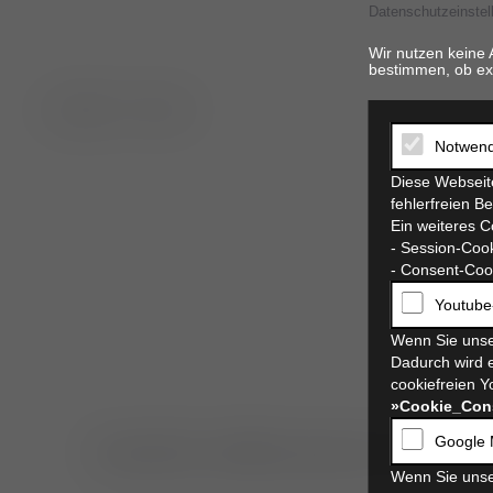
Datenschutzeinstel
Wir nutzen keine 
bestimmen, ob ex
t. 06821 17 94 94
Notwend
Diese Webseite
fehlerfreien B
Ein weiteres C
- Session-Cook
- Consent-Cook
Youtube
Wenn Sie unse
Dadurch wird e
cookiefreien Y
»Cookie_Con
Google 
herzlich willkommen in der ti
Wenn Sie unse