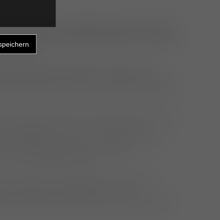
t eine Notfall- und Unfallklinik, die rund um die
it einer großen Anzahl an praktischen Tierärzten
narbeitet.
 tierärztlicher Versorgung im Nacht- und
nbare, plötzliche Ausfall von MitarbeiterInnen
schriften stellen die Tiermedizin auf eine harte
er HundehalterInnen und somit auch die Zahl der
nnen während der Corona - Pandemie im
 20% gestiegen, was zu einem kaum noch zu
chwer erkrankter Tiere in unserer
ot- und Nachtdienst führt.
g mit fachlich hoch qualifiziertem Personal
, genau diesen PatientInnen und ihren
rliche tierärztliche Versorgung zu gewährleisten.