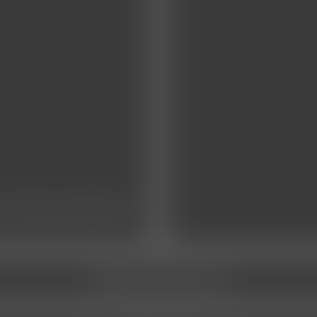
rende/praktikum
stellenangebote