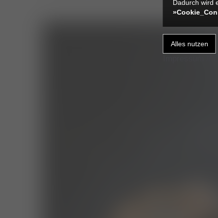
Dadurch wird e
»Cookie_Con
Impressum
//
D