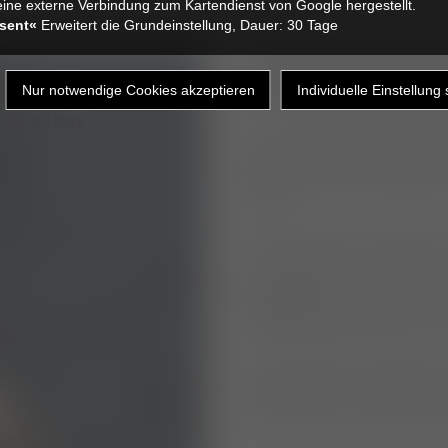
ine externe Verbindung zum Kartendienst von Google hergestellt.
sent«
Erweitert die Grundeinstellung, Dauer: 30 Tage
Die Tierklinik Elversberg is
Uhr einsatzbereit ist und m
in der Umgebung zusamme
atenschutz
Ein zunehmender Bedarf an
Notdienst und der nicht pla
aufgrund der Quarantänevor
Probe.
Gleichzeitig ist die Zahl d
zu versorgenden PatientI
Vergleich zum Vorjahr um
bewältigenden Aufkommen s
Notfallambulanz sowie im N
Als tierärztliche Einrichtun
sehen wir uns verpflichtet
TierhalterInnen die erforde