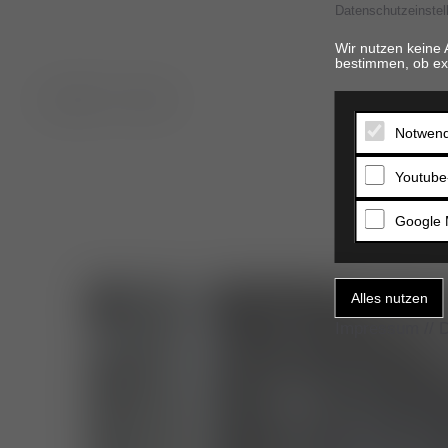
Datenschutzeinstel
Wir nutzen keine 
bestimmen, ob ex
t. 06821 17 94 94
Notwend
Youtube
Google 
Impressum
//
D