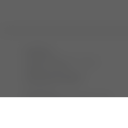
sprechstunde
wir sind für sie da:
montag bis donnerstag 8:00 – 18:00 uhr,
freitag 8:00 – 14:00 uhr.
bitte vereinbaren sie einen termin.
wir bieten einen 24h notdienst.
bitte beachten sie:
wir behandeln keine vögel, reptilien und exoten -
außer in lebensbedrohlichen notfällen.
aus gründen der besseren lesbarkeit wird auf die
gleichzeitige verwendung der sprachformen männlich,
weiblich und divers (m/w/d) verzichtet. sämtliche