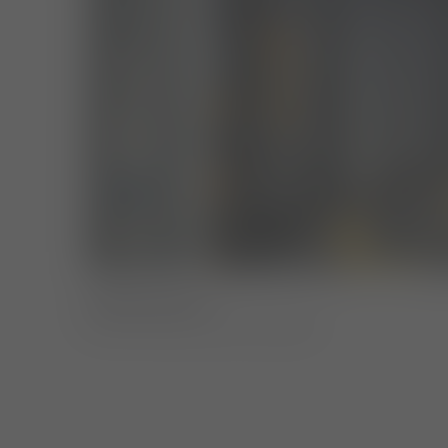
Dankeschön!
Das Formular wurde versandt.