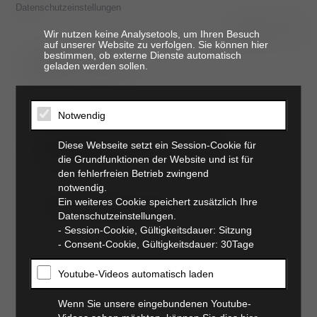
Datenschutzeinstellungen
Wir nutzen keine Analysetools, um Ihren Besuch
auf unserer Website zu verfolgen. Sie können hier
bestimmen, ob externe Dienste automatisch
t. 06821 17 94 94
geladen werden sollen.
Notwendig
Wir haben Ihnen eine E-Mail
Diese Webseite setzt ein Session-Cookie für
geschickt.
die Grundfunktionen der Website und ist für
den fehlerfreien Betrieb zwingend
notwendig.
Sie enthält einen Link, mit dem Sie ein neues
Ein weiteres Cookie speichert zusätzlich Ihre
Passwort vergeben können.
Datenschutzeinstellungen.
- Session-Cookie, Gültigkeitsdauer: Sitzung
- Consent-Cookie, Gültigkeitsdauer: 30Tage
Youtube-Videos automatisch laden
Wenn Sie unsere eingebundenen Youtube-