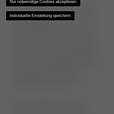
Sie umfasst dabei sowohl die Erkrankungen
der inneren Organe (wie zum Beispiel Nieren,
Leber, Lunge oder Darm),
Infektionskrankheiten, Stoffwechselstörungen
(wie zum Beispiel Diabetes,
Hyperadrenokortizismus), Erkrankungen des
Blutes, immunologische und neurologische
Störungen als auch Erkrankungen der Haut
(Dermatologie) und des Herzens (Kardiologie)
sowie Tumorerkrankungen (Onkologie) oder
Vergiftungen. Die Innere Medizin befasst sich
mit der Vorbeugung, Diagnostik, konservativen
oder interventionellen Behandlung,
Rehabilitation und Nachsorge von
Gesundheitsstörungen und Krankheiten
verschiedener Organsysteme.
Neben einer gründlichen Erfassung der
Krankengeschichte und der klinischen