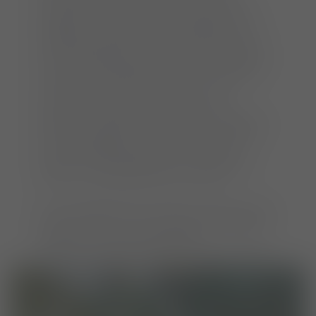
Untersuchung ist hier die weiterführende
Diagnostik mit Laboruntersuchungen, EKG,
Röntgen, Sonographie und Endoskopie von
großer Bedeutung. Zur Diagnostik komplexer
innerer Erkrankungen steht uns ein modernes
Labor für hämatologische und zytologische
Untersuchungen sowie für Harn- und
Kotuntersuchungen zur Verfügung. Für
spezielle Untersuchungen, die nicht direkt im
Haus durchgeführt werden können, arbeiten
wir mit spezialisierten und nach DIN EN
ISO/IEC 17025 akkreditierten Laboratorien
sowie Universitätskliniken zusammen.
Für die bildgebenden Verfahren verfügt unsere
Tierklinik über vier Ultraschallgeräte, digitales
Röntgen, Computertomographie,
Magnetresonanztomographie und Endoskopie.