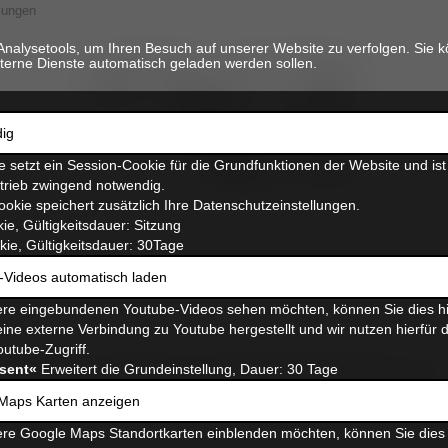
lungen
Analysetools, um Ihren Besuch auf unserer Website zu verfolgen. Sie k
terne Dienste automatisch geladen werden sollen.
ig
 setzt ein Session-Cookie für die Grundfunktionen der Website und ist
etrieb zwingend notwendig.
ookie speichert zusätzlich Ihre Datenschutzeinstellungen.
ie, Gültigkeitsdauer: Sitzung
ie, Gültigkeitsdauer: 30Tage
-Videos automatisch laden
re eingebundenen Youtube-Videos sehen möchten, können Sie dies hi
ine externe Verbindung zu Youtube hergestellt und wir nutzen hierfür 
outube-Zugriff.
die Grundlage zur Diagnose neurologischer Probleme bei un
sent«
Erweitert die Grundeinstellung, Dauer: 30 Tage
rprüft. Dies erfolgt am wachen, nicht narkotisierten Tier.
Maps Karten anzeigen
chen Befunde kann die Erkrankung lokalisiert und so einem
re Google Maps Standortkarten einblenden möchten, können Sie dies 
iagnostische und therapeutische Vorgehen bei neurologisch