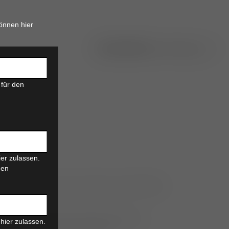
önnen hier
 für den
er zulassen.
den
seren Patienten. Dazu werden verschiedene
 bestimmten Anteil des Nervensystems
hier zulassen.
en Erkrankungen entscheidend.