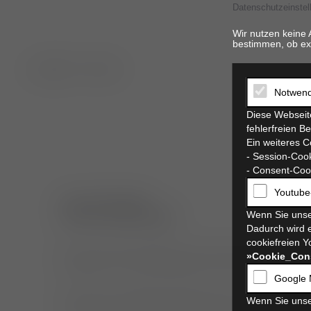
Datenschutzeinstel
Wir nutzen keine 
bestimmen, ob ex
t. 06821 17 94 94
Notwend
Diese Webseite
fehlerfreien B
Ein weiteres C
- Session-Cook
- Consent-Cook
Youtube
neurologie/
neurochirurgie
Wenn Sie unse
Dadurch wird e
cookiefreien Y
Eine ausführliche klinische Untersuchung ist 
»Cookie_Con
Haltungs- und Stellreaktionen sowie Reflexe übe
Google 
Durch die richtige Beurteilung der neurologis
Wenn Sie unse
zugeordnet werden. Dies ist für das weitere d