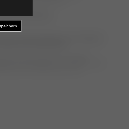
or (Gehirnwasser), eine
geführt werden müssen.
 neurochirurgische Eingriffe an der Wirbelsäule
tienten auch notfallchirurgisch.
sts (AEP-Untersuchungen), als spezieller
ischen Untersuchungen in der Tiermedizin, sind
enrassen für die Zulassung zur Zucht