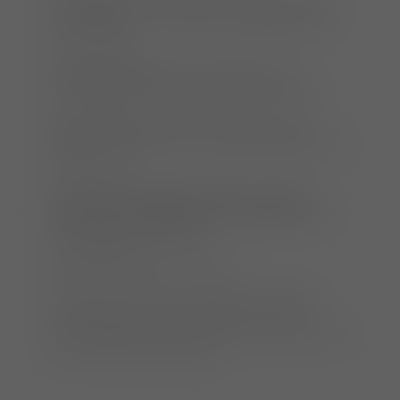
Veranstalter:
tke seminare Tel.: 06821-3 60 61
38 Fax: 06821-17 94 90 seminare@tierklinik-
elversberg.de
Veranstaltungsort:
Grunder Gästehaus,
Konrad-Zuse-Str. 8, 66459 Kirkel-Limbach
Seminarkosten:
120,00 € netto zzgl. 19%
MwSt. = 142,80 € (inkl. Seminarunterlagen und
Verpflegung)
Die Seminarunterlagen werden vor dem
Seminar als pdf-Datei an die angegebene E-
Mail-Adresse verschickt.
Anmeldeschluss:
14.04.2024
Die Teilnehmerzahl ist begrenzt. Die feste
Registrierung erfolgt nach Bezahlung der
Seminargebühr. Bitte begleichen Sie diese erst
nach Erhalt der Rechnung.