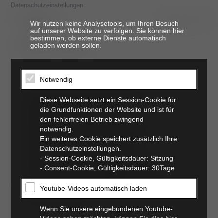
Datenschutzeinstellungen
Wir nutzen keine Analysetools, um Ihren Besuch
auf unserer Website zu verfolgen. Sie können hier
bestimmen, ob externe Dienste automatisch
t. 06821 17 94 94
geladen werden sollen.
Notwendig
Aktualisierung der
Diese Webseite setzt ein Session-Cookie für
die Grundfunktionen der Website und ist für
Fachkunde im
den fehlerfreien Betrieb zwingend
Strahlenschutz für
notwendig.
Ein weiteres Cookie speichert zusätzlich Ihre
tiermedizinische
Datenschutzeinstellungen.
- Session-Cookie, Gültigkeitsdauer: Sitzung
Fachangestellte nach
- Consent-Cookie, Gültigkeitsdauer: 30Tage
§48 Abs. 1 StrlSchV
Youtube-Videos automatisch laden
20.04.2024 08:45
Wenn Sie unsere eingebundenen Youtube-
_