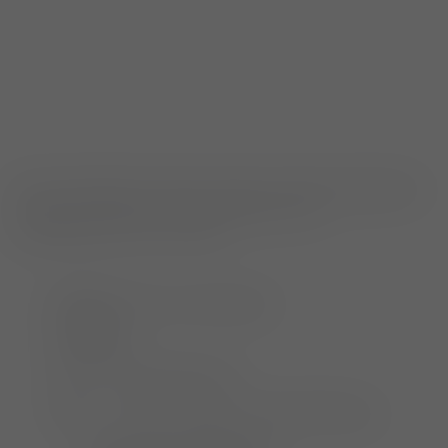
Die Anmeldefrist für diesen Anlass ist bereits abgelaufen.
Es können leider keine Anmeldungen mehr
entgegengenommen werden.
Referent:
Felix von Hohnhorst
Programm:
08:45 – 09:00 Begrüßung
09:00 – 10:30 Grundlagen und Durchführung
Physikalische Grundlagen