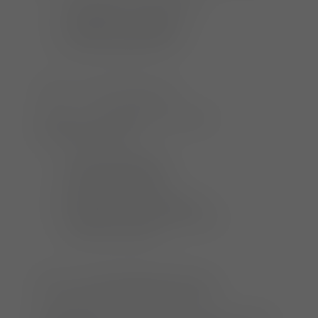
Biologische Gefahren
Rechtliche Grundlagen
Aufklärungspflichten
10:30 – 10:45 Kaffeepause
10:45 – 12:15 Strahlenschutz und
Qualitätssicherung
Streustrahlung und
Schutzmaßnahmen
Personendosimetrie
Strahlenschutzgrundsätze
Expositionsvermeidung durch
korrektes Arbeiten
12:15 – 12:45 Erfolgskontrolle mit
anschließender Besprechung (TFA)