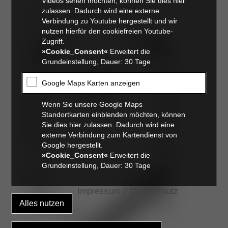
Videos sehen möchten, können Sie dies hier
Ort:
zulassen. Dadurch wird eine externe
Grunder Gästehaus
Verbindung zu Youtube hergestellt und wir
Link zu Google Maps
nutzen hierfür den cookiefreien Youtube-
Zugriff.
»Cookie_Consent«
Erweitert die
Grundeinstellung, Dauer: 30 Tage
Google Maps Karten anzeigen
Wenn Sie unsere Google Maps
Standortkarten einblenden möchten, können
Sie dies hier zulassen. Dadurch wird eine
externe Verbindung zum Kartendienst von
Google hergestellt.
»Cookie_Consent«
Erweitert die
Grundeinstellung, Dauer: 30 Tage
Impressum
//
Datenschutz