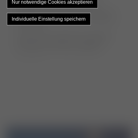
gerätetechnischen Ausstattungen die
Anschallungen der Ebenen von rechts, links
und subkostal einschließlich der wichtigsten
Messungen.
Die erworbenen theoretischen Grundlagen
werden in einer Vielzahl von Übungen in
Kleingruppen in die Praxis umgesetzt.
_ _ _ _ _ _ _