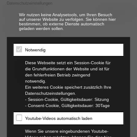
Datenschutzeinstellungen
Wir nutzen keine Analysetools, um Ihren Besuch
auf unserer Website zu verfolgen. Sie können hier
bestimmen, ob externe Dienste automatisch
t. 06821 17 94 94
geladen werden sollen.
Notwendig
Echokardiographie für
Diese Webseite setzt ein Session-Cookie für
die Grundfunktionen der Website und ist für
Anfänger (2 Tage)
den fehlerfreien Betrieb zwingend
notwendig.
21.03.2020–22.03.2020
Ein weiteres Cookie speichert zusätzlich Ihre
Datenschutzeinstellungen.
_
- Session-Cookie, Gültigkeitsdauer: Sitzung
- Consent-Cookie, Gültigkeitsdauer: 30Tage
Youtube-Videos automatisch laden
Wenn Sie unsere eingebundenen Youtube-
Die Echokardiographie stellt eine essentielle