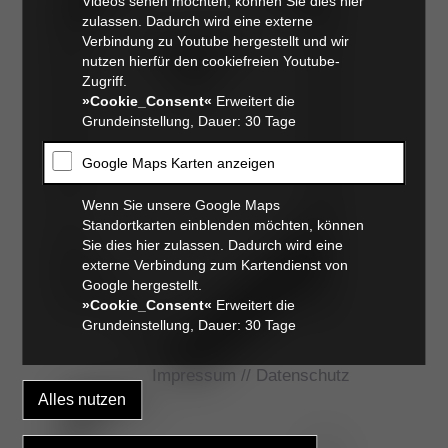
Videos sehen möchten, können Sie dies hier
zulassen. Dadurch wird eine externe
Verbindung zu Youtube hergestellt und wir
nutzen hierfür den cookiefreien Youtube-
Zugriff.
»Cookie_Consent«
Erweitert die
Grundeinstellung, Dauer: 30 Tage
Google Maps Karten anzeigen
Wenn Sie unsere Google Maps
Standortkarten einblenden möchten, können
Sie dies hier zulassen. Dadurch wird eine
externe Verbindung zum Kartendienst von
Google hergestellt.
»Cookie_Consent«
Erweitert die
Grundeinstellung, Dauer: 30 Tage
Impressum
//
Datenschutz