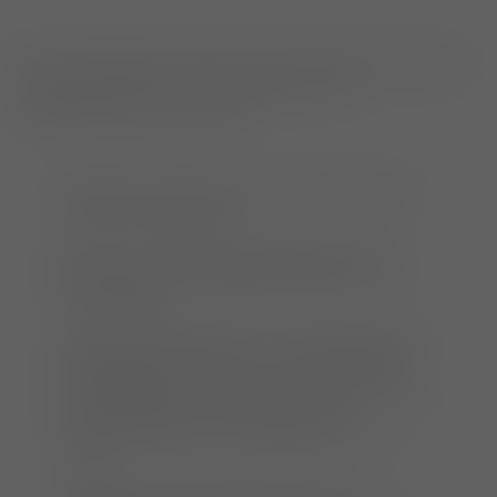
Die Anmeldefrist für diesen Anlass ist bereits abgelaufen.
Es können leider keine Anmeldungen mehr
entgegengenommen werden.
Ist das nun ein Ileus, oder nicht? Und warum
hustet die Katze jetzt?
Wer von uns hat sich diese Fragen bei der
Beurteilung von Röntgenaufnahmen noch
nicht gestellt.
Die Röntgendiagnostik ist ein grundlegendes
bildgebendes Verfahren im Praxisalltag. Sie
wird tagtäglich durchgeführt und geht oftmals
als Basisdiagnostik weiterführenden
Untersuchungen wie Sonographie und CT
voraus.
Ungeachtet aller Routine stellt sie uns