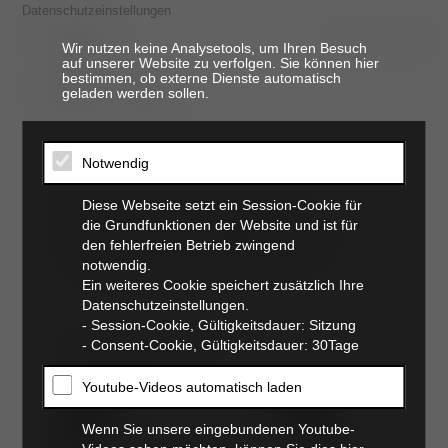
Datenschutzeinstellungen
Wir nutzen keine Analysetools, um Ihren Besuch
auf unserer Website zu verfolgen. Sie können hier
bestimmen, ob externe Dienste automatisch
t. 06821 17 94 94
geladen werden sollen.
Notwendig
Röntgendiagnostik
Diese Webseite setzt ein Session-Cookie für
die Grundfunktionen der Website und ist für
Thorax und Abdomen
den fehlerfreien Betrieb zwingend
notwendig.
01.07.2023 08:30–02.07.2023 17:00
Ein weiteres Cookie speichert zusätzlich Ihre
Datenschutzeinstellungen.
_
- Session-Cookie, Gültigkeitsdauer: Sitzung
Ort:
Tierklinik Elversberg
- Consent-Cookie, Gültigkeitsdauer: 30Tage
Link zu Google Maps
Youtube-Videos automatisch laden
Wenn Sie unsere eingebundenen Youtube-