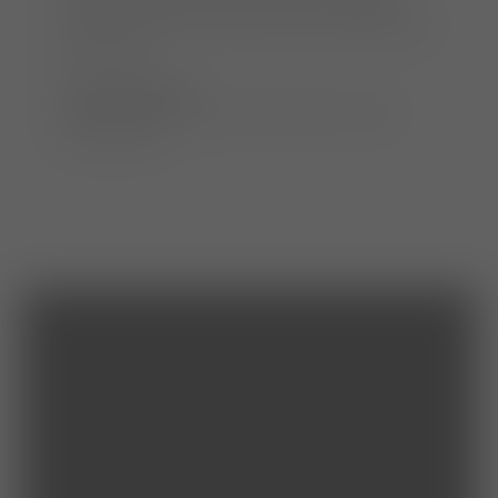
erfolgt nach Bezahlung der Seminargebühr.
Bitte begleichen Sie diese erst nach Erhalt der
Rechnung.
Bankverbindung:
IBAN: DE88 3006 0601 0407 9630 17 BIC:
DAAEDDXXX