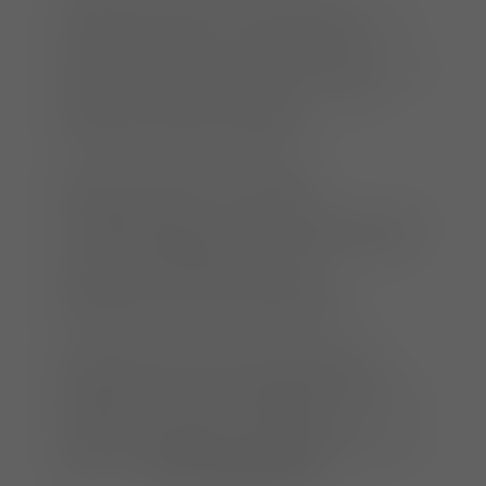
Tierärzt:innen jedoch immer wieder vor neue
Herausforderungen. Um größtmögliche
Sicherheit bei der Beurteilung von Thorax- und
Abdomenaufnahmen zu erlangen, ist das
Erlernen einer systematischen
Herangehensweise unerlässlich.
Der Kurs versetzt Sie in die Lage,
Röntgenbefunde zu beschreiben,
zusammenzufassen und eine gewichtete Liste
von Differentialdiagnosen zu erstellen. Dabei
liegt der Schwerpunkt wie immer
praxisorientiert auf der (interaktiven)
Beurteilung von Fällen, Fällen, Fällen.
Die Referentin PD Dr. Antje Hartmann ist
Diplomate ECVDI sowie Fachtierärztin für
Radiologie und andere bildgebende Verfahren.
Neben ihrer praktischen Tätigkeit als
Radiologin bietet Sie einen teleradiologischen
Service an (
www.vetradiologie.de
).