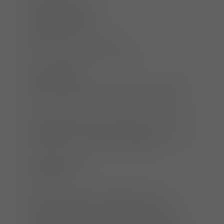
Veranstaltungsort:
Tierklinik Elversberg
Hüttenstraße 20
66583 Spiesen-Elversberg
ATF-Anerkennung:
12 Stunden
Seminarkosten:
700,00 € netto zzgl. 19% MwSt. = 833,00 €
(inkl. Seminarunterlagen und Verpflegung)
VUK-Mitglieder 630 € netto zzgl. 19% MwSt. =
749,70 € (inkl. Seminarunterlagen und
Verpflegung), in diesem Fall bitte Angabe der
Praxis/Klinik im Feld "Anmerkungen"
Anmeldeschluss:
23.06.2023
Die Teilnehmerzahl ist begrenzt. Eine
Anmeldung per Email oder telefonisch ist
ebenfalls möglich. Die feste Registrierung