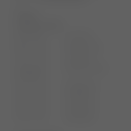
////
Programm
Samstag, 01.07.2022
08:30 – 09:00 Anmeldung
09:00 – 10:30 Röntgen Lunge
10:30 – 11:00
Kaffeepause
11:00 – 12:30 Röntgen Herz und
Thoraxwand
12:30 – 13:30
Mittagspause
13:30 – 15:00 Fallbeispiele
15:00 – 15:30
Kaffeepause
15:30 – 17:00 Fallbeispiele