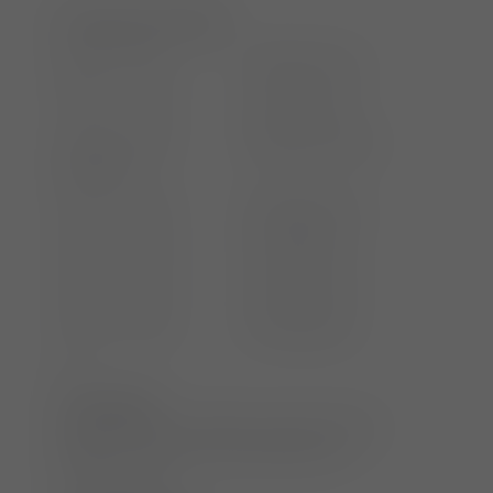
Sonntag, 02.07.2022
09:00 – 10:30 Röntgen Ileus
10:30 – 11:00
Kaffeepause
11:00 – 12:30 Röntgen akutes
Abdomen
12:30 – 13:30
Mittagspause
13:30 – 15:00 Fallbeispiele
15:00 – 15:30
Kaffeepause
15:30 – 17:00 Fallbeispiele
////
Veranstalter:
tke seminare Tel.: 06821-3 60 61 38 Fax:
06821-17 94 90 seminare@tierklinik-
elversberg.de